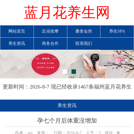
蓝月花养生网
网站首页
足浴按摩
桑拿会所
养生SPA
养生资讯
商务合作
联系我们
更新时间：2026-8-7 现已经收录1467条福州蓝月花养生
网信息
养生资讯
孕七个月后体重没增加
作者：aqi 来源： 日期：2026-8-7 人气：
3
评论：
0