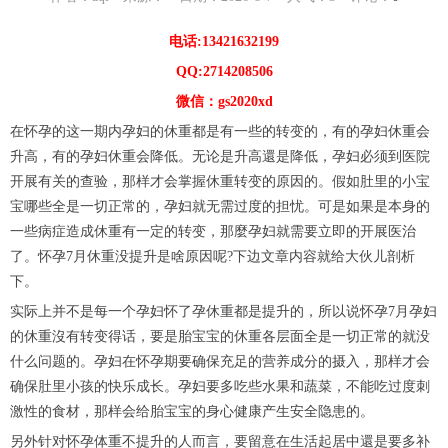
电话:13421632199
QQ:2714208506
微信：gs2020xd
在怀孕的这一期内孕妇的休重都是有一些的转变的，有的孕妇休重会
升高，有的孕妇休重会降低。无论是升高還是降低，孕妇必须到医院
开展有关的查验，那样才会掌握休重转变的原因的。假如肚里的小宝
宝哪些全是一切正常的，孕妇就无需过度的担忧。可是如果是本身的
一些病症造成休重有一定的转变，那麼孕妇就需要立即的开展医治
了。怀孕7月休重没提升是啥原因呢?下边文章内容就给大伙儿剖析
下。
实际上并不是每一个孕妇怀了孕休重都是提升的，所以说怀孕7月孕妇
的休重沒有转变得话，要是胎宝宝的休重各层面全是一切正常的就没
什么问题的。孕妇在怀孕期要确保充足的营养成分的摄入，那样才会
确保肚里小孩的快乐成长。孕妇要多吃些水果和蔬菜，不能吃过度刺
激性的食材，那样会给胎宝宝的身心健康产生安全隐患的。
另外针对怀孕体重不提升的人而言，要留意在生活起居中還是要多补