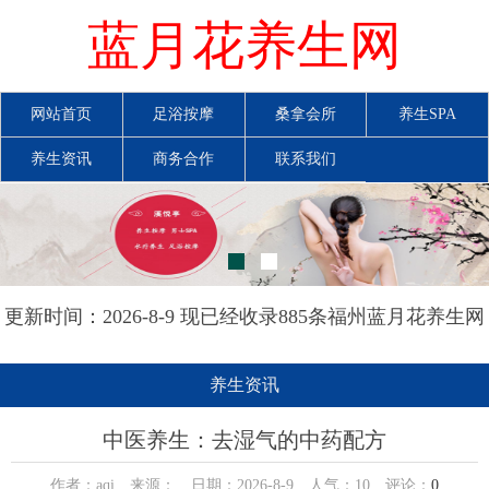
蓝月花养生网
网站首页
足浴按摩
桑拿会所
养生SPA
养生资讯
商务合作
联系我们
更新时间：2026-8-9 现已经收录885条福州蓝月花养生网
信息
养生资讯
中医养生：去湿气的中药配方
作者：aqi 来源： 日期：2026-8-9 人气：
10
评论：
0