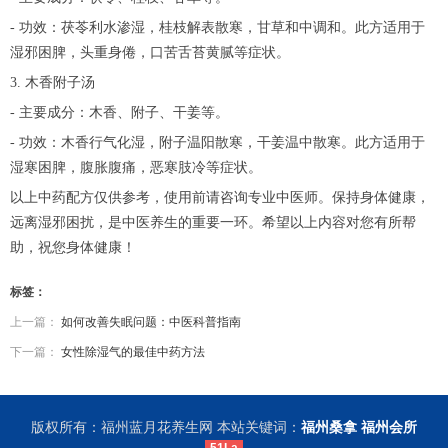
- 功效：茯苓利水渗湿，桂枝解表散寒，甘草和中调和。此方适用于
湿邪困脾，头重身倦，口苦舌苔黄腻等症状。
3. 木香附子汤
- 主要成分：木香、附子、干姜等。
- 功效：木香行气化湿，附子温阳散寒，干姜温中散寒。此方适用于
湿寒困脾，腹胀腹痛，恶寒肢冷等症状。
以上中药配方仅供参考，使用前请咨询专业中医师。保持身体健康，
远离湿邪困扰，是中医养生的重要一环。希望以上内容对您有所帮
助，祝您身体健康！
标签：
上一篇：
如何改善失眠问题：中医科普指南
下一篇：
女性除湿气的最佳中药方法
版权所有：福州蓝月花养生网 本站关键词：
福州桑拿
福州会所